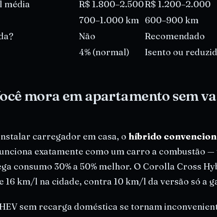
l média
R$ 1.800–2.500
R$ 1.200–2.000
700–1.000 km
600–900 km
da?
Não
Recomendado
4% (normal)
Isento ou reduzi
 Você mora em apartamento sem v
nstalar carregador em casa, o
híbrido convencion
 funciona exatamente como um carro a combustão — 
ega consumo 30% a 50% melhor. O Corolla Cross Hyb
 16 km/l na cidade, contra 10 km/l da versão só a g
 PHEV sem recarga doméstica se tornam inconvenien