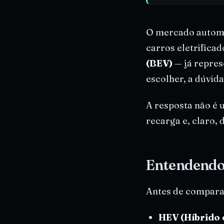
O mercado automo
carros eletrific
(BEV)
— já repres
escolher, a dúvida
A resposta não é u
recarga e, claro,
Entendendo
Antes de comparar
HEV (Híbrido 