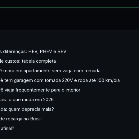
s diferenças: HEV, PHEV e BEV
e custos: tabela completa
ocê mora em apartamento sem vaga com tomada
cê tem garagem com tomada 220V e roda até 100 km/dia
ê viaja frequentemente para o interior
scais: o que muda em 2026
nda: quem deprecia mais?
 de recarga no Brasil
 afinal?