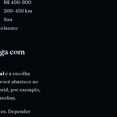
R$ 400–800
200–450 km
Sim
do
Isento
aga com
al
é a escolha
você abastece no
rid, por exemplo,
asolina.
tes. Depender