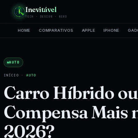
Inevitável
TECH · DESIGN · NERD
HOME
COMPARATIVOS
APPLE
IPHONE
GAD
AUTO
INÍCIO
·
AUTO
Carro Híbrido ou 
Compensa Mais n
2026?