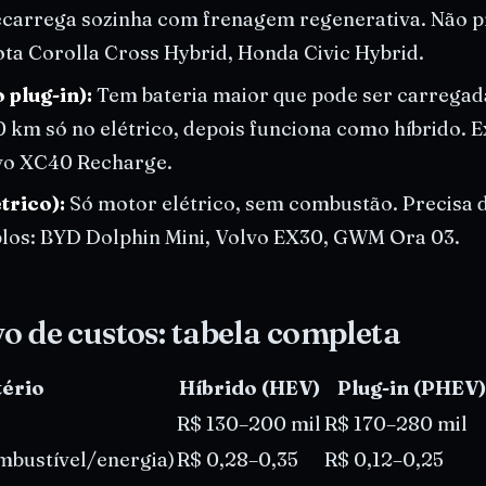
ecarrega sozinha com frenagem regenerativa. Não p
ta Corolla Cross Hybrid, Honda Civic Hybrid.
 plug-in):
Tem bateria maior que pode ser carregad
0 km só no elétrico, depois funciona como híbrido.
lvo XC40 Recharge.
trico):
Só motor elétrico, sem combustão. Precisa 
los: BYD Dolphin Mini, Volvo EX30, GWM Ora 03.
 de custos: tabela completa
tério
Híbrido (HEV)
Plug-in (PHEV)
R$ 130–200 mil
R$ 170–280 mil
mbustível/energia)
R$ 0,28–0,35
R$ 0,12–0,25