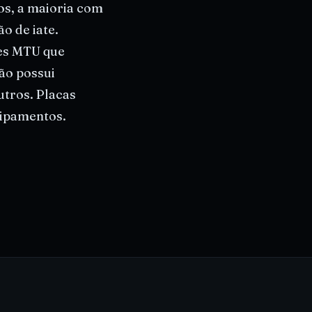
os, a maioria com
o de iate.
es MTU que
ção possui
utros. Placas
uipamentos.