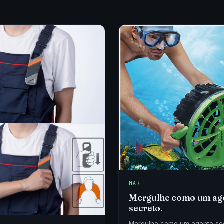
MAR
Mergulhe como um ag
secreto.
Mergulhe como um agente se