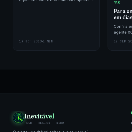
MAR
que lhe permite respirar debaixo d’água
Para en
com total segurança e conforto.
em dias
Confira e
agente 00
melhor o
13 OCT 2010
1 MIN
18 SEP 2
inevitável
Inevitável
TECH · DESIGN · NERD