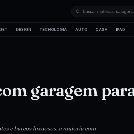
GET
DESIGN
TECNOLOGIA
AUTO
CASA
IPAD
 com garagem par
ates e barcos luxuosos, a maioria com