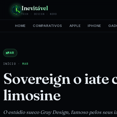
Inevitável
TECH · DESIGN · NERD
HOME
COMPARATIVOS
APPLE
IPHONE
GAD
MAR
INÍCIO
·
MAR
Sovereign o iate
limosine
O estúdio sueco Gray Design, famoso pelos seus i