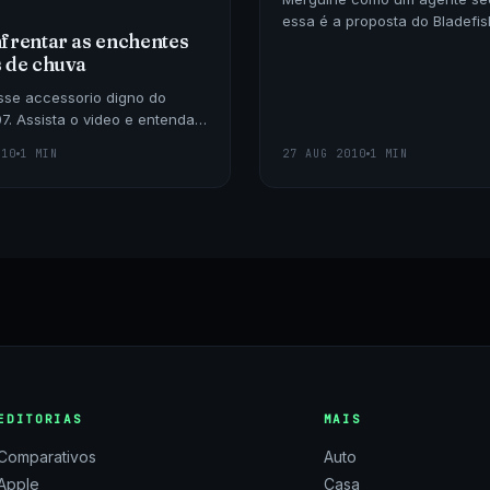
essa é a proposta do Bladefis
frentar as enchentes
pode mergulhar com uma vel
 de chuva
de 2 mph ou deslizar pela sup
suavemente.
sse accessorio digno do
7. Assista o video e entenda
 funcionamento desse
010
1 MIN
27 AUG 2010
1 MIN
 invento.
EDITORIAS
MAIS
Comparativos
Auto
Apple
Casa