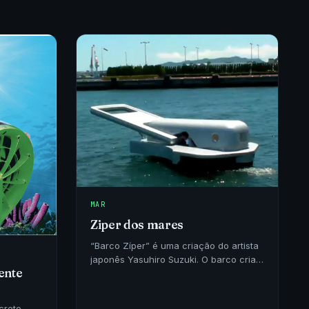
MAR
Ziper dos mares
“Barco Zíper” é uma criação do artista
japonês Yasuhiro Suzuki. O barco cria
ente
um efeito no mar de um ziper
creto,