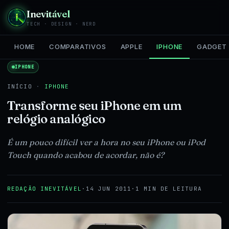
Inevitável
TECH · DESIGN · NERD
HOME
COMPARATIVOS
APPLE
IPHONE
GADGET
IPHONE
INÍCIO
·
IPHONE
Transforme seu iPhone em um
relógio analógico
É um pouco difícil ver a hora no seu iPhone ou iPod
Touch quando acabou de acordar, não é?
REDAÇÃO INEVITÁVEL
·
14 JUN 2011
·
1 MIN DE LEITURA